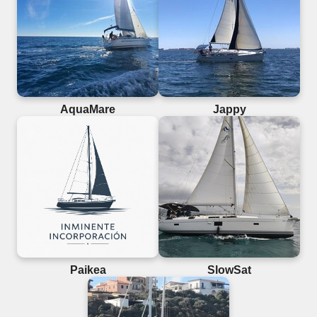
AquaMare
Jappy
Paikea
SlowSat